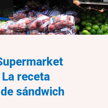
Supermarket
 La receta
a de sándwich