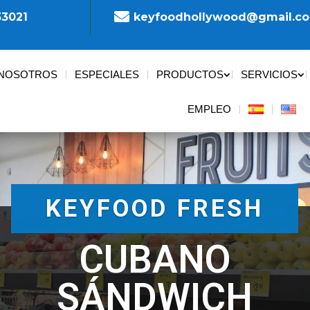

33021
keyfoodhollywood@gmail.c
 NOSOTROS
ESPECIALES
PRODUCTOS
SERVICIOS
EMPLEO
KEYFOOD FRESH
CUBANO
SÁNDWICH