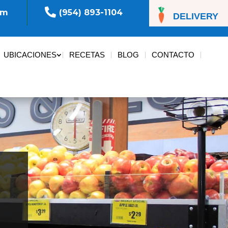

om
(954) 893-1104
DELIVERY
UBICACIONES
RECETAS
BLOG
CONTACTO