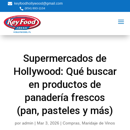

keyfoodhollywood@gmail.com

(954) 893-1104
Supermercados de
Hollywood: Qué buscar
en productos de
panadería frescos
(pan, pasteles y más)
por
admin
|
Mar 3, 2026
|
Compras
,
Maridaje de Vinos