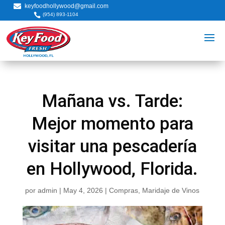

keyfoodhollywood@gmail.com

(954) 893-1104
Mañana vs. Tarde:
Mejor momento para
visitar una pescadería
en Hollywood, Florida.
por
admin
|
May 4, 2026
|
Compras
,
Maridaje de Vinos