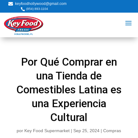

keyfoodhollywood@gmail.com

(954) 893-1104
Por Qué Comprar en
una Tienda de
Comestibles Latina es
una Experiencia
Cultural
por
Key Food Supermarket
|
Sep 25, 2024
|
Compras