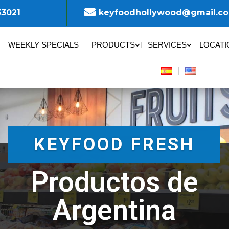

33021
keyfoodhollywood@gmail.c
WEEKLY SPECIALS
PRODUCTS
SERVICES
LOCATI
KEYFOOD FRESH
Productos de
Argentina