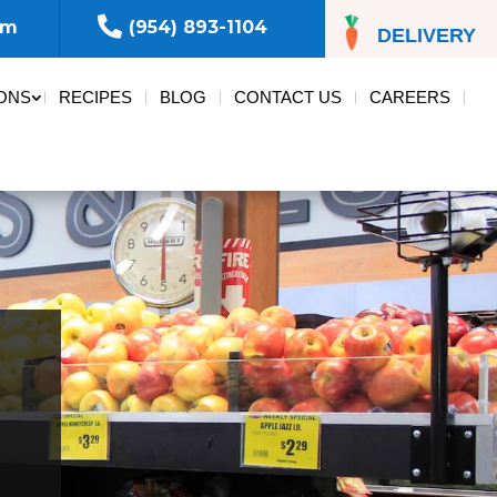

om
(954) 893-1104
DELIVERY
ONS
RECIPES
BLOG
CONTACT US
CAREERS