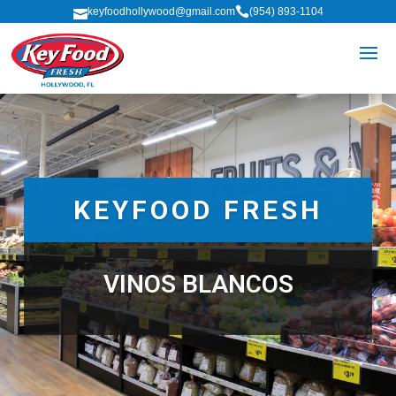

keyfoodhollywood@gmail.com
(954) 893-1104

KEYFOOD FRESH
VINOS BLANCOS