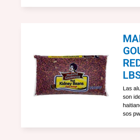
MA
GO
RED
LBS
Las al
son id
haitia
sos pw