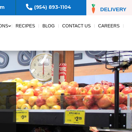

om
(954) 893-1104
DELIVERY
ONS
RECIPES
BLOG
CONTACT US
CAREERS