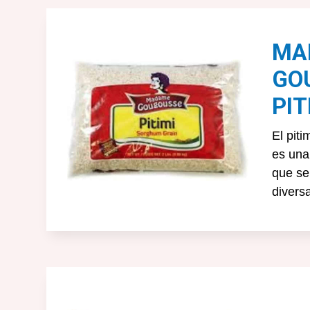
MA
GO
PIT
El pit
es una 
que se
divers