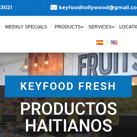

33021
keyfoodhollywood@gmail.c
WEEKLY SPECIALS
PRODUCTS
SERVICES
LOCATI
KEYFOOD FRESH
PRODUCTOS
HAITIANOS