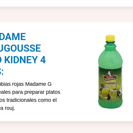
DAME
UGOUSSE
 KIDNEY 4
:
ubias rojas Madame G
eales para preparar platos
nos tradicionales como el
a rouj.