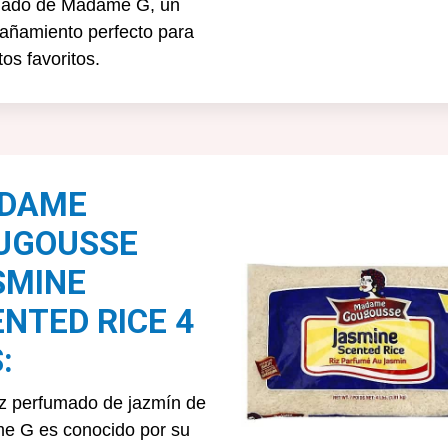
mado de Madame G, un
ñamiento perfecto para
tos favoritos.
DAME
UGOUSSE
SMINE
NTED RICE 4
:
oz perfumado de jazmín de
 G es conocido por su