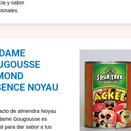
cia y sabor
ionales.
DAME
UGOUSSE
MOND
SENCE NOYAU
racto de almendra Noyau
dame Gougousse es
al para dar sabor a tus