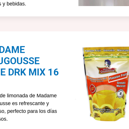
s y bebidas.
DAME
UGOUSSE
E DRK MIX 16
 de limonada de Madame
sse es refrescante y
so, perfecto para los días
sos.