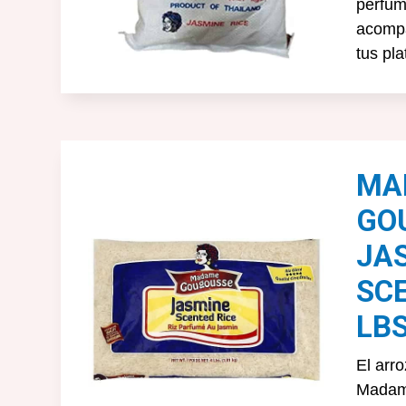
perfu
acompa
tus pla
MA
GO
JA
SCE
LBS
El arr
Madame