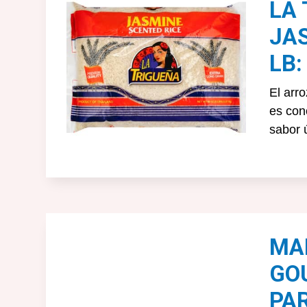
LA
JAS
LB:
El arr
es con
sabor 
MA
GO
PA