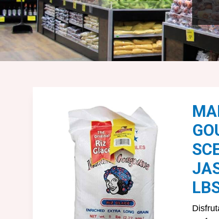
MA
GO
SC
JAS
LBS
Disfru