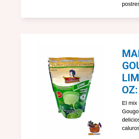
postre
MA
GO
LIM
OZ:
El mix
Gougou
delicio
caluro