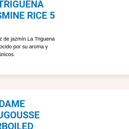
 TRIGUEÑA
MINE RICE 5
oz de jazmín La Triguena
ocido por su aroma y
únicos.
DAME
UGOUSSE
RBOILED