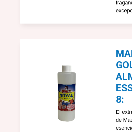
fragan
excepc
MA
GO
AL
ES
8:
El ext
de Ma
esenci