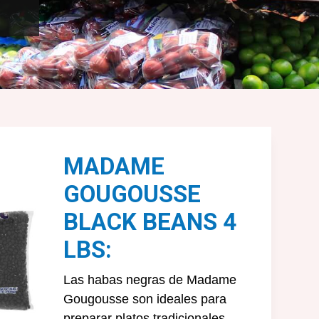
MADAME
GOUGOUSSE
BLACK BEANS 4
LBS:
Las habas negras de Madame
Gougousse son ideales para
preparar platos tradicionales