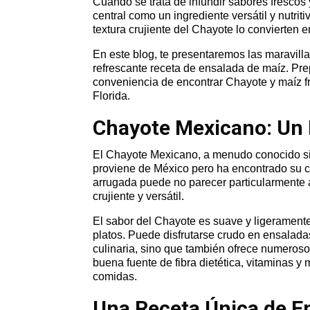
Cuando se trata de infundir sabores frescos
central como un ingrediente versátil y nutrit
textura crujiente del Chayote lo convierten 
En este blog, te presentaremos las maravil
refrescante receta de ensalada de maíz. Prep
conveniencia de encontrar Chayote y maíz 
Florida.
Chayote Mexicano: Un 
El Chayote Mexicano, a menudo conocido sim
proviene de México pero ha encontrado su c
arrugada puede no parecer particularmente a
crujiente y versátil.
El sabor del Chayote es suave y ligeramente
platos. Puede disfrutarse crudo en ensaladas
culinaria, sino que también ofrece numeroso
buena fuente de fibra dietética, vitaminas y 
comidas.
Una Receta Única de E