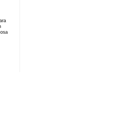
ara
n
iosa