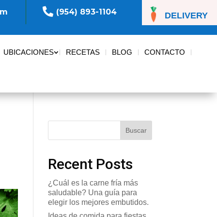

om
(954) 893-1104
DELIVERY
UBICACIONES
RECETAS
BLOG
CONTACTO
Buscar
Recent Posts
¿Cuál es la carne fría más
saludable? Una guía para
elegir los mejores embutidos.
Ideas de comida para fiestas