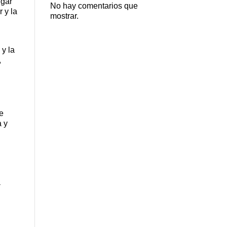
ugar
No hay comentarios que
r y la
mostrar.
 y la
,
e
a y
a