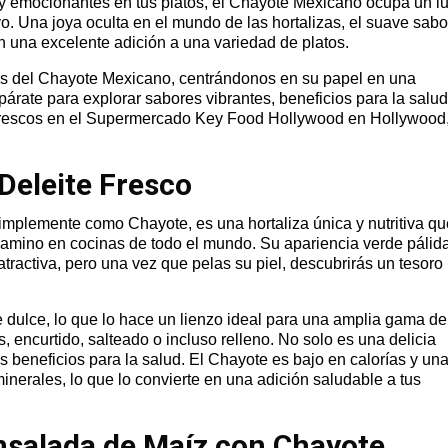
 y emocionantes en tus platos, el Chayote Mexicano ocupa un l
ivo. Una joya oculta en el mundo de las hortalizas, el suave sabo
en una excelente adición a una variedad de platos.
las del Chayote Mexicano, centrándonos en su papel en una
árate para explorar sabores vibrantes, beneficios para la salud
frescos en el Supermercado Key Food Hollywood en Hollywood
Deleite Fresco
plemente como Chayote, es una hortaliza única y nutritiva qu
amino en cocinas de todo el mundo. Su apariencia verde pálid
tractiva, pero una vez que pelas su piel, descubrirás un tesoro
 dulce, lo que lo hace un lienzo ideal para una amplia gama de
, encurtido, salteado o incluso relleno. No solo es una delicia
s beneficios para la salud. El Chayote es bajo en calorías y un
minerales, lo que lo convierte en una adición saludable a tus
nsalada de Maíz con Chayote