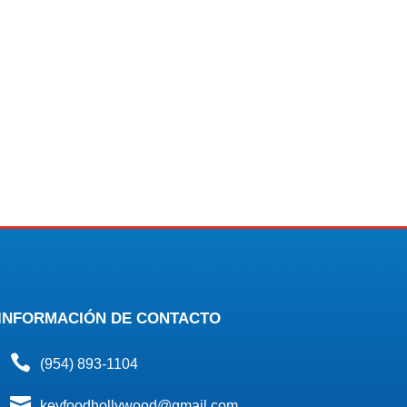
INFORMACIÓN DE CONTACTO

(954) 893-1104

keyfoodhollywood@gmail.com