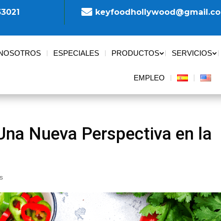

33021
keyfoodhollywood@gmail.c
 NOSOTROS
ESPECIALES
PRODUCTOS
SERVICIOS
EMPLEO
Una Nueva Perspectiva en la
s