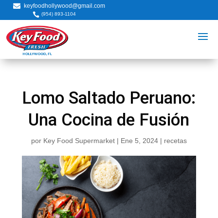

keyfoodhollywood@gmail.com

(954) 893-1104
Lomo Saltado Peruano:
Una Cocina de Fusión
por
Key Food Supermarket
|
Ene 5, 2024
|
recetas